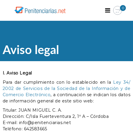
S
0
a
P
F
o
l
e
r
t
n
m
a
i
a
r
c
t
a
i
e
l
ó
Aviso legal
n
n
c
p
o
c
a
n
i
r
t
I. Aviso Legal
a
a
e
t
r
Para dar cumplimiento con lo establecido en la
Ley 34/
n
u
i
2002 de Servicios de la Sociedad de la Información y de
s
i
a
o
Comercio Electrónico
, a continuación se indican los datos
d
p
de información general de este sitio web:
s
o
o
Titular: JUAN MIGUEL C. A.
s
i
Dirección: C/Isla Fuerteventura 2, 1º A – Córdoba
c
E-mail: info@penitenciarias.net
i
Teléfono: 642583665
o