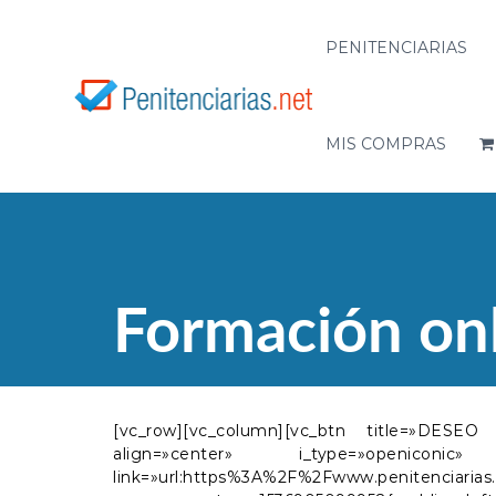
S
a
PENITENCIARIAS
l
P
F
t
e
o
a
r
n
r
m
MIS COMPRAS
i
a
a
t
l
c
c
e
i
o
n
ó
n
c
n
t
i
p
e
a
a
n
Formación on
r
r
i
a
i
d
t
o
a
u
s
s
[vc_row][vc_column][vc_btn title=»DESE
o
align=»center» i_type=»openiconic» 
p
link=»url:https%3A%2F%2Fwww.penitenciaria
o