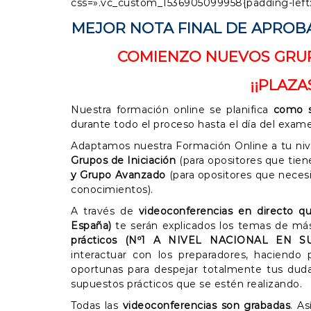
css=».vc_custom_1536905099958{padding-left: 
s
i
MEJOR NOTA FINAL DE APROBA
c
i
COMIENZO NUEVOS GRUP
o
n
¡¡PLAZA
e
Nuestra formación online se planifica
como s
s
durante todo el proceso hasta el día del exame
Adaptamos nuestra Formación Online a tu ni
Grupos de Iniciación
(para opositores que tie
y Grupo Avanzado
(para opositores que neces
conocimientos).
A través de
videoconferencias en directo q
España)
te serán explicados los temas de más 
prácticos (Nº1 A NIVEL NACIONAL EN S
interactuar con los preparadores, haciendo 
oportunas para despejar totalmente tus dud
supuestos prácticos que se estén realizando.
Todas las
videoconferencias son grabadas
. A