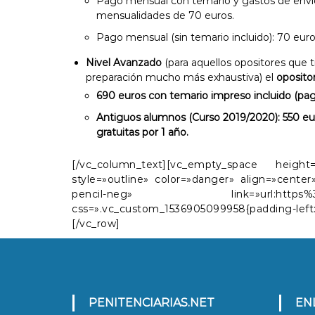
Pago mensual con temario y gastos de envío
mensualidades de 70 euros.
Pago mensual (sin temario incluido): 70 eu
Nivel Avanzado
(para aquellos opositores que 
preparación mucho más exhaustiva) el
oposito
690 euros con temario impreso incluido (pag
Antiguos alumnos (Curso 2019/2020): 550 eur
gratuitas por 1 año.
[/vc_column_text][vc_empty_space heig
style=»outline» color=»danger» align=»center
pencil-neg» link=»url:https%3A%2F%
css=».vc_custom_1536905099958{padding-left
[/vc_row]
PENITENCIARIAS.NET
E