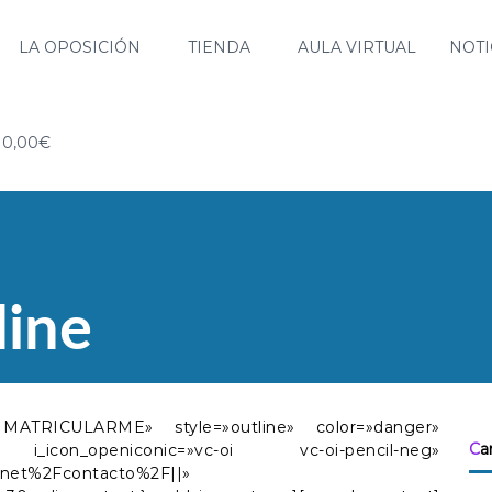
LA OPOSICIÓN
TIENDA
AULA VIRTUAL
NOTI
0,00€
line
O MATRICULARME» style=»outline» color=»danger»
Ca
i_icon_openiconic=»vc-oi vc-oi-pencil-neg»
s.net%2Fcontacto%2F||»