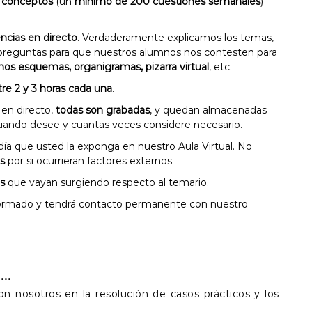
r concepto
s
(un
mínimo de 200 cuestiones semanales
)
ncias en directo
. Verdaderamente explicamos los temas,
 preguntas para que nuestros alumnos nos contesten para
os esquemas, organigramas, pizarra virtual
, etc.
re 2 y 3 horas cada una
.
s en directo,
todas son grabadas
, y quedan almacenadas
 cuando desee y cuantas veces considere necesario.
día que usted la exponga en nuestro Aula Virtual. No
s
por si ocurrieran factores externos.
s
que vayan surgiendo respecto al temario.
formado y tendrá contacto permanente con nuestro
s…
 nosotros en la resolución de casos prácticos y los