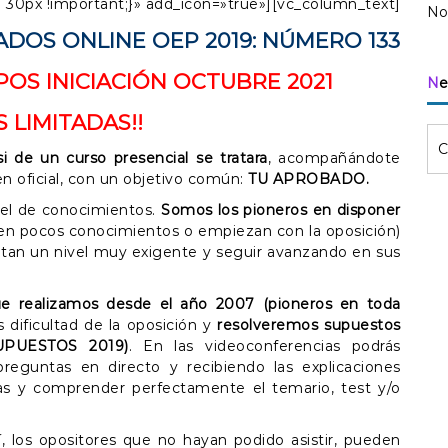
30px !important;}» add_icon=»true»][vc_column_text]
No
DOS ONLINE OEP 2019: NÚMERO 133
OS INICIACIÓN OCTUBRE 2021
N
S LIMITADAS!!
i de un curso presencial se tratara
, acompañándote
n oficial, con un objetivo común:
TU APROBADO.
vel de conocimientos.
Somos los pioneros en disponer
nen pocos conocimientos o empiezan con la oposición)
itan un nivel muy exigente y seguir avanzando en sus
ue realizamos desde el año 2007 (pioneros en toda
dificultad de la oposición y
resolveremos supuestos
UPUESTOS 2019)
. En las videoconferencias podrás
preguntas en directo y recibiendo las explicaciones
as y comprender perfectamente el temario, test y/o
sí, los opositores que no hayan podido asistir, pueden