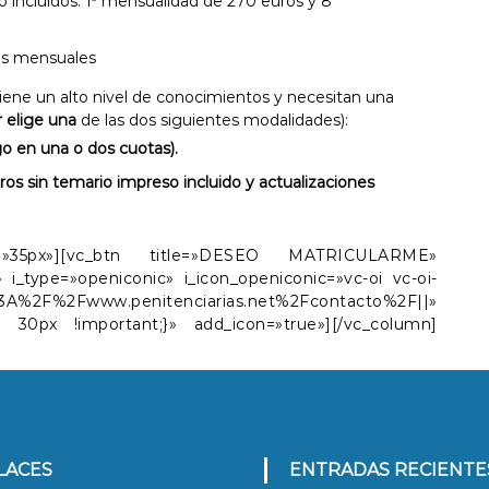
 incluidos: 1ª mensualidad de 270 euros y 8
ros mensuales
tiene un alto nivel de conocimientos y necesitan una
r elige una
de las dos siguientes modalidades):
o en una o dos cuotas).
os sin temario impreso incluido y actualizaciones
ht=»35px»][vc_btn title=»DESEO MATRICULARME»
» i_type=»openiconic» i_icon_openiconic=»vc-oi vc-oi-
2Fwww.penitenciarias.net%2Fcontacto%2F||»
: 30px !important;}» add_icon=»true»][/vc_column]
NLACES
ENTRADAS RECIENTE