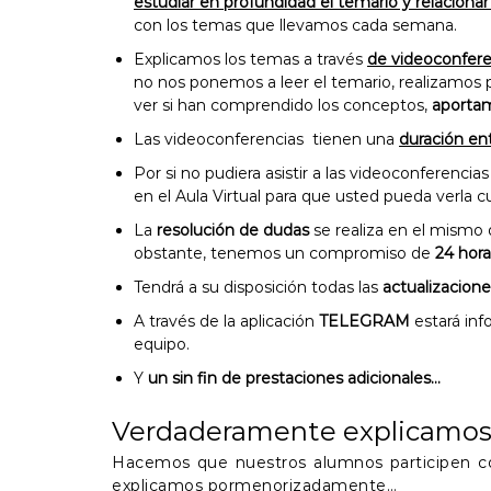
estudiar en profundidad el temario y relaciona
con los temas que llevamos cada semana.
Explicamos los temas a través
de videoconfere
no nos ponemos a leer el temario, realizamos
ver si han comprendido los conceptos,
aportam
Las videoconferencias tienen una
duración ent
Por si no pudiera asistir a las videoconferencia
en el Aula Virtual para que usted pueda verla
La
resolución de dudas
se realiza en el mismo 
obstante, tenemos un compromiso de
24 hora
Tendrá a su disposición todas las
actualizacione
A través de la aplicación
TELEGRAM
estará in
equipo.
Y
un sin fin de prestaciones adicionales…
Verdaderamente explicamo
Hacemos que nuestros alumnos participen con
explicamos pormenorizadamente…