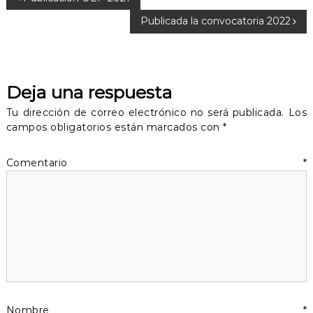
N
Publicada la convocatoria 2022
a
v
Deja una respuesta
e
Tu dirección de correo electrónico no será publicada.
Los
g
campos obligatorios están marcados con
*
a
Comentario
*
c
i
ó
n
Nombre
*