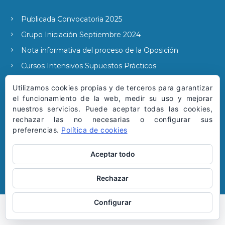
Publicada Convocatoria 2025
Grupo Iniciación Septiembre 2024
Nota informativa del proceso de la Oposición
Cursos Intensivos Supuestos Prácticos
Publicada la convocatoria 2022
Utilizamos cookies propias y de terceros para garantizar
el funcionamiento de la web, medir su uso y mejorar
nuestros servicios. Puede aceptar todas las cookies,
rechazar las no necesarias o configurar sus
SUSCRIBIRSE A NUESTRAS NOTICIAS
preferencias.
Política de cookies
Aceptar todo
Rechazar
Configurar
Copyright © 2026 | Todos los derechos reservados.