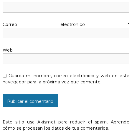
d
e
Correo electrónico
*
e
n
Web
t
r
Guarda mi nombre, correo electrónico y web en este
a
navegador para la próxima vez que comente.
d
a
s
Este sitio usa Akismet para reducir el spam.
Aprende
cómo se procesan los datos de tus comentarios.