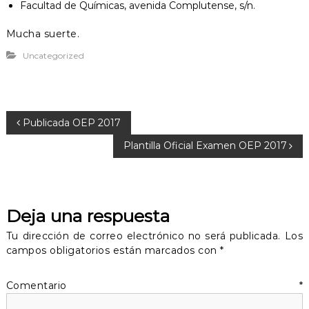
Facultad de Químicas, avenida Complutense, s/n.
Mucha suerte.
Uncategorized
N
Publicada OEP 2017
Plantilla Oficial Examen OEP 2017
a
v
Deja una respuesta
e
Tu dirección de correo electrónico no será publicada.
Los
g
campos obligatorios están marcados con
*
a
Comentario
*