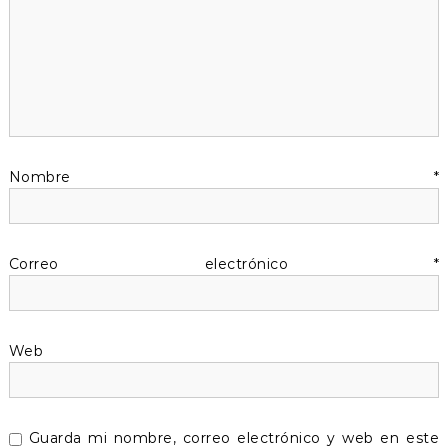
c
i
ó
n
d
Nombre
*
e
Correo electrónico
*
e
n
Web
t
r
Guarda mi nombre, correo electrónico y web en este