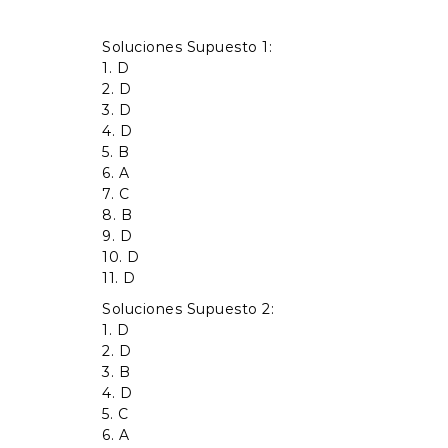
Soluciones Supuesto 1:
1. D
2. D
3. D
4. D
5. B
6. A
7. C
8. B
9. D
10. D
11. D
Soluciones Supuesto 2:
1. D
2. D
3. B
4. D
5. C
6. A