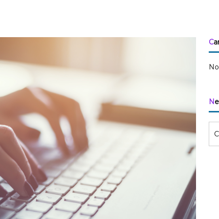
Ca
No
N