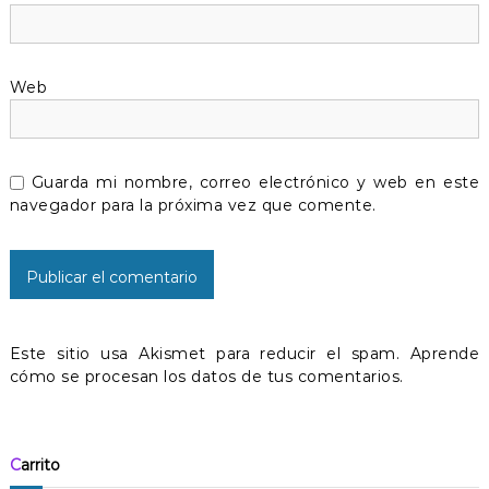
e
n
Web
t
r
Guarda mi nombre, correo electrónico y web en este
a
navegador para la próxima vez que comente.
d
a
s
Este sitio usa Akismet para reducir el spam.
Aprende
cómo se procesan los datos de tus comentarios.
Carrito