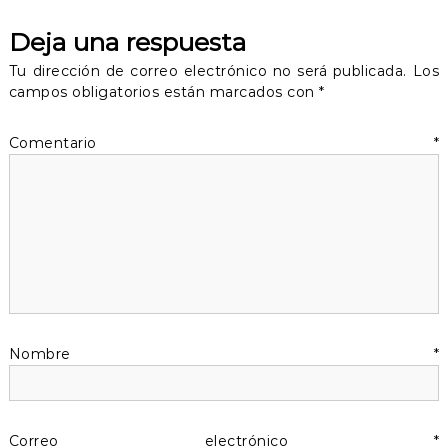
v
Deja una respuesta
e
Tu dirección de correo electrónico no será publicada.
Los
g
campos obligatorios están marcados con
*
a
Comentario
*
c
i
ó
n
d
Nombre
*
e
Correo electrónico
*