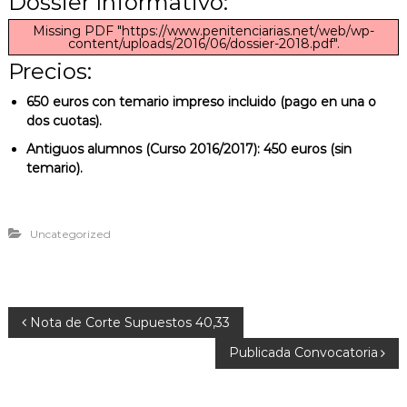
Dossier Informativo:
Missing PDF "https://www.penitenciarias.net/web/wp-
content/uploads/2016/06/dossier-2018.pdf".
Precios:
650 euros con temario impreso incluido (pago en una o
dos cuotas).
Antiguos alumnos (Curso 2016/2017): 450 euros (sin
temario).
Uncategorized
N
Nota de Corte Supuestos 40,33
Publicada Convocatoria
a