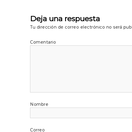
a
v
Deja una respuesta
e
Tu dirección de correo electrónico no será pub
g
Come
a
c
i
ó
No
n
d
Correo e