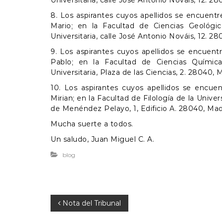
Universitaria, calle José Antonio Nováis, 12. 28
8. Los aspirantes cuyos apellidos se encuent
Mario; en la Facultad de Ciencias Geológi
Universitaria, calle José Antonio Nováis, 12. 28
9. Los aspirantes cuyos apellidos se encuent
Pablo; en la Facultad de Ciencias Químic
Universitaria, Plaza de las Ciencias, 2. 28040, 
10. Los aspirantes cuyos apellidos se encuen
Mirian; en la Facultad de Filología de la Unive
de Menéndez Pelayo, 1, Edificio A. 28040, Mad
Mucha suerte a todos.
Un saludo, Juan Miguel C. A.
blog
N
Nota del Tribunal