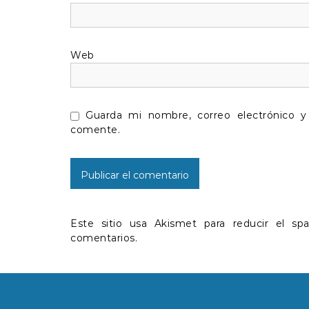
e
e
Web
n
t
Guarda mi nombre, correo electrónico 
r
comente.
a
d
a
Este sitio usa Akismet para reducir el s
comentarios.
s