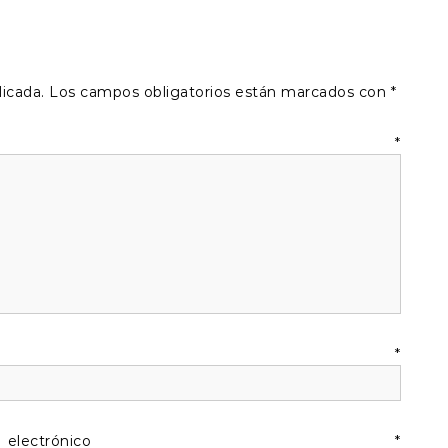
licada.
Los campos obligatorios están marcados con
*
ntario
*
mbre
*
lectrónico
*