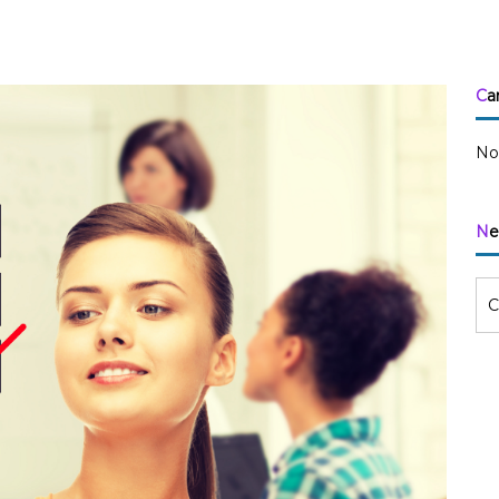
Ca
No
N