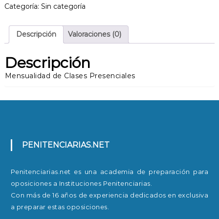
s
Categoría:
Sin categoría
p
r
e
Descripción
Valoraciones (0)
s
e
Descripción
n
c
Mensualidad de Clases Presenciales
i
a
l
e
s
c
PENITENCIARIAS.NET
a
n
t
Penitenciarias.net es una academia de preparación para
i
oposiciones a Instituciones Penitenciarias.
d
Con más de 16 años de experiencia dedicados en exclusiva
a
a preparar estas oposiciones.
d