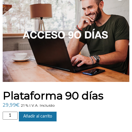
n
e
s
Plataforma 90 días
29,99
€
21 % I.V.A. Incluído
P
Añadir al carrito
l
a