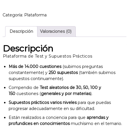
t
a
f
Categoría:
Plataforma
o
r
m
Descripción
Valoraciones (0)
a
9
Descripción
0
d
Plataforma de Test y Supuestos Prácticos
í
Más de 14.000 cuestiones
(subimos preguntas
a
constantemente) y
250 supuestos
(también subimos
s
supuestos continuamente).
c
a
Compendio de
Test aleatorios de 30, 50, 100 y
n
150
cuestiones (
generales y por materias
).
t
Supuestos prácticos varios niveles
para que puedas
i
progresar adecuadamente en su dificultad.
d
a
Están realizados a conciencia para que
aprendas y
d
profundices en conocimientos
muchísimo en el temario.