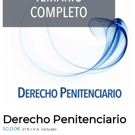
n
e
s
Derecho Penitenciario
50,00
€
21 % I.V.A. Incluído