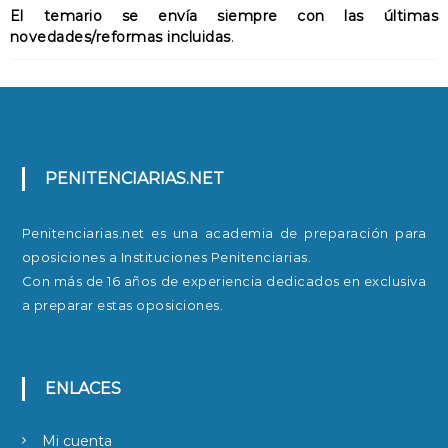
i
El temario se envía siempre con las últimas
a
novedades/reformas incluidas
.
r
i
o
c
a
n
t
PENITENCIARIAS.NET
i
d
Penitenciarias.net es una academia de preparación para
a
d
oposiciones a Instituciones Penitenciarias.
Con más de 16 años de experiencia dedicados en exclusiva
a preparar estas oposiciones.
ENLACES
Mi cuenta