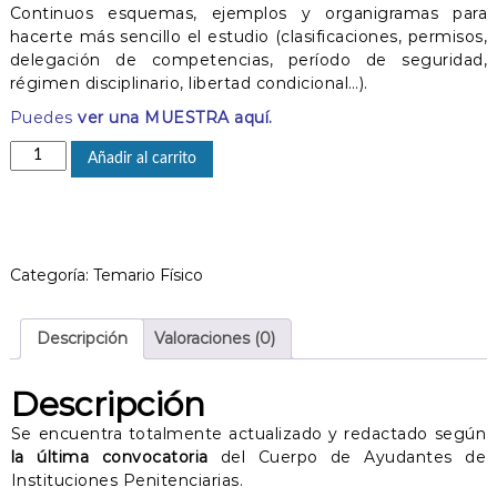
Continuos esquemas, ejemplos y organigramas para
hacerte más sencillo el estudio (clasificaciones, permisos,
delegación de competencias, período de seguridad,
régimen disciplinario, libertad condicional…).
Puedes
ver una MUESTRA aquí.
D
Añadir al carrito
e
r
e
c
h
Categoría:
Temario Físico
o
P
e
Descripción
Valoraciones (0)
n
i
Descripción
t
e
Se encuentra totalmente actualizado y redactado según
n
la última convocatoria
del Cuerpo de Ayudantes de
c
Instituciones Penitenciarias.