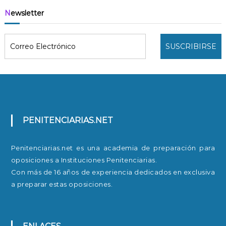
i
Newsletter
p
o
T
e
s
t
PENITENCIARIAS.NET
Penitenciarias.net es una academia de preparación para
oposiciones a Instituciones Penitenciarias.
Con más de 16 años de experiencia dedicados en exclusiva
a preparar estas oposiciones.