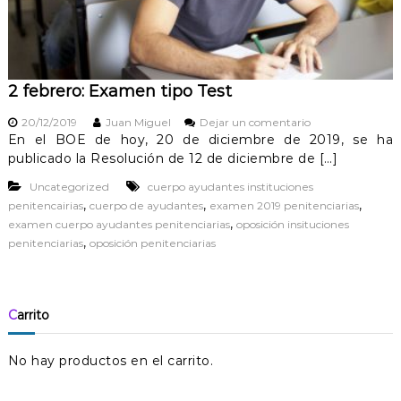
n
e
s
2 febrero: Examen tipo Test
e
20/12/2019
Juan Miguel
Dejar un comentario
n
En el BOE de hoy, 20 de diciembre de 2019, se ha
2
publicado la Resolución de 12 de diciembre de […]
f
e
Uncategorized
cuerpo ayudantes instituciones
b
,
,
,
penitencairias
cuerpo de ayudantes
examen 2019 penitenciarias
r
,
examen cuerpo ayudantes penitenciarias
oposición insituciones
e
,
penitenciarias
oposición penitenciarias
r
o
:
E
Carrito
x
a
m
No hay productos en el carrito.
e
n
t