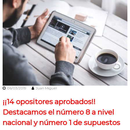
n
e
s
06/03/2019
Juan Miguel
¡¡14 opositores aprobados!!
Destacamos el número 8 a nivel
nacional y número 1 de supuestos