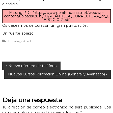
ejercicio:
Missing PDF "https://www.penitenciarias.net/web/wp-
content/uploads/2019/03/PLANTILLA_CORRECTORA_2x_E
JERCICIO-2.pdf".
Os deseamos de corazón un gran puntuación.
Un fuerte abrazo
Uncategorized
N
Nuevo número de teléfono
Nuevos Cursos Formación Online (General y Avanzado)
a
v
Deja una respuesta
e
Tu dirección de correo electrónico no será publicada.
Los
g
campos obligatorios están marcados con
*