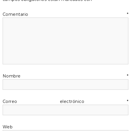
a
Comentario
*
c
i
ó
n
d
Nombre
*
e
Correo electrónico
*
e
n
Web
t